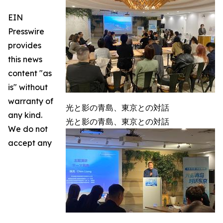
EIN
Presswire
provides
this news
content "as
is" without
warranty of
光と影の青島、東京との対話
any kind.
光と影の青島、東京との対話
We do not
accept any