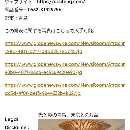
ウェブサイト：https://qd.ifeng.com/
電話番号：0532-81929256
都市：青島
この発表に関する写真はこちらで入手可能:
https://www.globenewswire.com/NewsRoom/Attachme
128a-48f1-b2f7-08d0287edc45/ja
https://www.globenewswire.com/NewsRoom/Attachme
90b0-407f-86cb-ec9169c20e90/ja
https://www.globenewswire.com/NewsRoom/Attachm
ac5d-4f0f-aef3-9644332b4b12/ja
光と影の青島、東京との対話
Legal
Disclaimer: